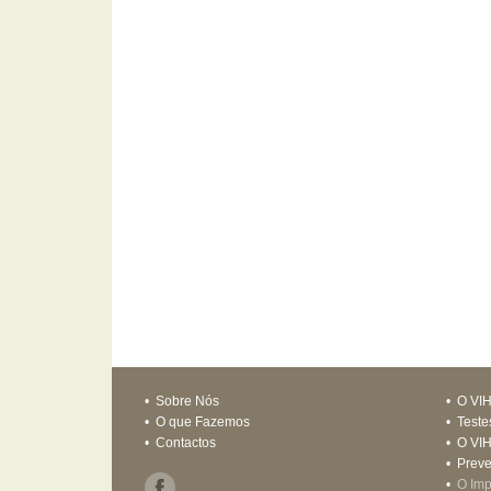
•
Sobre Nós
•
O VI
•
O que Fazemos
•
Teste
•
Contactos
•
O VIH
•
Prev
•
O Imp