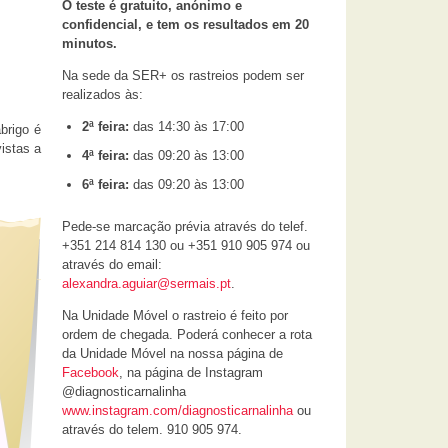
O teste é gratuito, anónimo e
confidencial, e tem os resultados em 20
minutos.
Na sede da SER+ os rastreios podem ser
realizados às:
2ª feira:
das 14:30 às 17:00
brigo é
istas a
4ª feira:
das 09:20 às 13:00
6ª feira:
das 09:20 às 13:00
Pede-se marcação prévia através do telef.
+351 214 814 130 ou +351 910 905 974 ou
através do email:
alexandra.aguiar@sermais.pt
.
Na Unidade Móvel o rastreio é feito por
ordem de chegada. Poderá conhecer a rota
da Unidade Móvel na nossa página de
Facebook
, na página de Instagram
@diagnosticarnalinha
www.instagram.com/diagnosticarnalinha
ou
através do telem. 910 905 974.