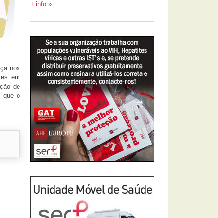
+ info »
nça nos
ntes em
ição de
a que o