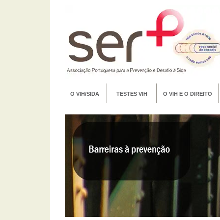
O VIH/SIDA
TESTES VIH
O VIH E O DIREITO