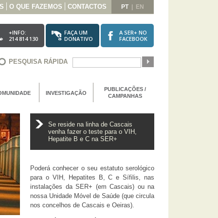
S
O QUE FAZEMOS
CONTACTOS
PT
|
EN
+INFO:
FAÇA UM
A SER+ NO
214 814 130
DONATIVO
FACEBOOK
PESQUISA RÁPIDA
PUBLICAÇÕES /
OMUNIDADE
INVESTIGAÇÃO
CAMPANHAS
Se reside na linha de Cascais
venha fazer o teste para o VIH,
Hepatite B e C na SER+
Poderá conhecer o seu estatuto serológico
para o VIH, Hepatites B, C e Sífilis, nas
instalações da SER+ (em Cascais) ou na
nossa Unidade Móvel de Saúde (que circula
nos concelhos de Cascais e Oeiras).