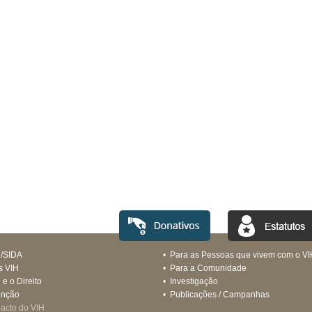
H/SIDA
•
Para as Pessoas que vivem com o VI
s VIH
•
Para a Comunidade
 e o Direito
•
Investigação
enção
•
Publicações / Campanhas
acto do VIH