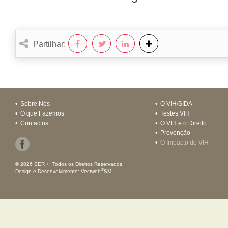
Partilhar:
•
Sobre Nós
•
O VIH/SIDA
•
O que Fazemos
•
Testes VIH
•
Contactos
•
O VIH e o Direito
•
Prevenção
•
O Impacto do VIH
© 2026 SER +. Todos os Direitos Reservados.
®
Design e Desenvolvimento:
Vectweb
SM