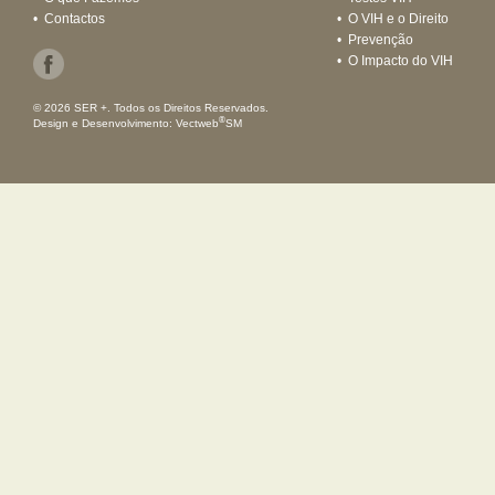
•
Contactos
•
O VIH e o Direito
•
Prevenção
•
O Impacto do VIH
© 2026 SER +. Todos os Direitos Reservados.
®
Design e Desenvolvimento:
Vectweb
SM