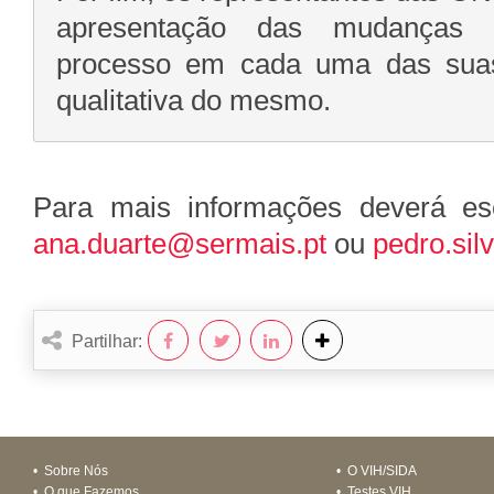
apresentação das mudanças i
processo em cada uma das suas 
qualitativa do mesmo.
Para mais informações deverá esc
ana.duarte@sermais.pt
ou
pedro.si
Partilhar:
•
Sobre Nós
•
O VIH/SIDA
•
O que Fazemos
•
Testes VIH