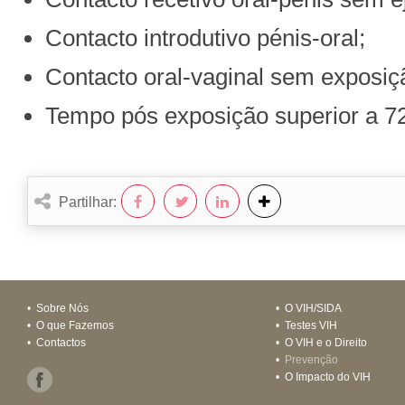
Contacto introdutivo pénis-oral;
Contacto oral-vaginal sem exposiç
Tempo pós exposição superior a 7
Partilhar:
•
Sobre Nós
•
O VIH/SIDA
•
O que Fazemos
•
Testes VIH
•
Contactos
•
O VIH e o Direito
•
Prevenção
•
O Impacto do VIH