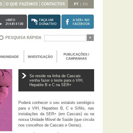
S
O QUE FAZEMOS
CONTACTOS
PT
|
EN
+INFO:
FAÇA UM
A SER+ NO
214 814 130
DONATIVO
FACEBOOK
PESQUISA RÁPIDA
PUBLICAÇÕES /
OMUNIDADE
INVESTIGAÇÃO
CAMPANHAS
Se reside na linha de Cascais
venha fazer o teste para o VIH,
Hepatite B e C na SER+
Poderá conhecer o seu estatuto serológico
para o VIH, Hepatites B, C e Sífilis, nas
instalações da SER+ (em Cascais) ou na
nossa Unidade Móvel de Saúde (que circula
nos concelhos de Cascais e Oeiras).