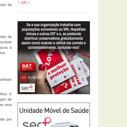
+ info »
ores da
ento de
nvolver
cacos a
tos.
 tenham
lhos. A
agem de
ser uma
ada por