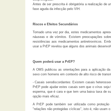
Antes de ser prescrita é obrigatória a realização de
fase aguda da infecção pelo VIH.
Riscos e Efeitos Secundários
Tomado uma vez por dia, estes medicamentos aprese
náuseas e de vómitos. Existem preocupações sobre
resistências aos medicamentos antiretroviricos. 
usar a PrEP revelou que alguns dos animais desenvol
Quem poderá usar a PrEP?
A OMS publicou as orientações para a aplicação d
sexo com homens em contexto de alto risco de trans
- Casais serodiscordantes: Existem casais heterosse
PrEP pode ajudar estes casais sem que o vírus seja 
esperma, que é cara e que tem uma baixa taxa de s
opção mais eficaz.
A PrEP pode também ser utilizada como proteção a
"relações não protegidas cíclicas", isto é, não usam o 