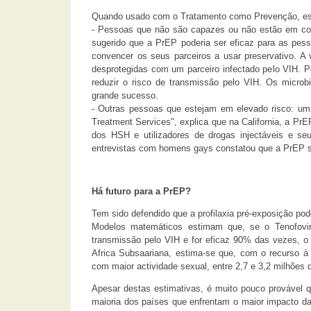
Quando usado com o Tratamento como Prevenção, est
- Pessoas que não são capazes ou não estão em cond
sugerido que a PrEP poderia ser eficaz para as pe
convencer os seus parceiros a usar preservativo. A
desprotegidas com um parceiro infectado pelo VIH. 
reduzir o risco de transmissão pelo VIH. Os microb
grande sucesso.
- Outras pessoas que estejam em elevado risco: um a
Treatment Services", explica que na California, a P
dos HSH e utilizadores de drogas injectáveis e se
entrevistas com homens gays constatou que a PrEP s
Há futuro para a PrEP?
Tem sido defendido que a profilaxia pré-exposição p
Modelos matemáticos estimam que, se o Tenofovi
transmissão pelo VIH e for eficaz 90% das vezes, 
Africa Subsaariana, estima-se que, com o recurso à
com maior actividade sexual, entre 2,7 e 3,2 milhões
Apesar destas estimativas, é muito pouco provável q
maioria dos países que enfrentam o maior impacto da