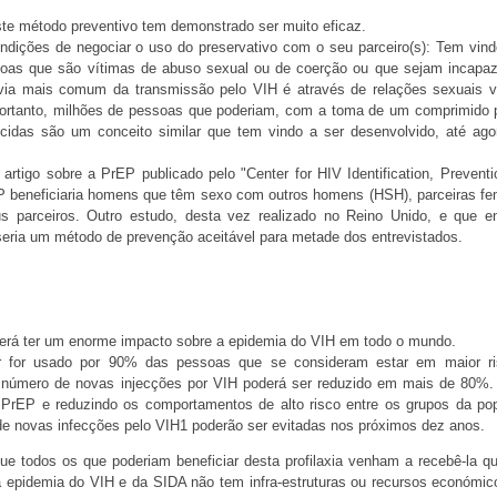
e método preventivo tem demonstrado ser muito eficaz.
ições de negociar o uso do preservativo com o seu parceiro(s): Tem vind
ssoas que são vítimas de abuso sexual ou de coerção ou que sejam incapa
 via mais comum da transmissão pelo VIH é através de relações sexuais v
Portanto, milhões de pessoas que poderiam, com a toma de um comprimido p
icidas são um conceito similar que tem vindo a ser desenvolvido, até ag
rtigo sobre a PrEP publicado pelo "Center for HIV Identification, Preventi
rEP beneficiaria homens que têm sexo com outros homens (HSH), parceiras fe
us parceiros. Outro estudo, desta vez realizado no Reino Unido, e que e
eria um método de prevenção aceitável para metade dos entrevistados.
oderá ter um enorme impacto sobre a epidemia do VIH em todo o mundo.
r for usado por 90% das pessoas que se consideram estar em maior r
o número de novas injecções por VIH poderá ser reduzido em mais de 80%.
 PrEP e reduzindo os comportamentos de alto risco entre os grupos da po
 de novas infecções pelo VIH1 poderão ser evitadas nos próximos dez anos.
ue todos os que poderiam beneficiar desta profilaxia venham a recebê-la q
 epidemia do VIH e da SIDA não tem infra-estruturas ou recursos económic