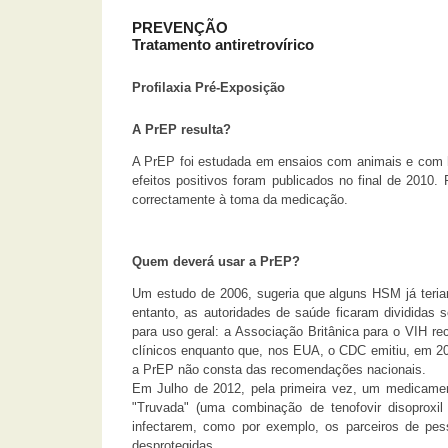
PREVENÇÃO
Tratamento antiretrovírico
Profilaxia Pré-Exposição
A PrEP resulta?
A PrEP foi estudada em ensaios com animais e com 
efeitos positivos foram publicados no final de 2010
correctamente à toma da medicação.
Quem deverá usar a PrEP?
Um estudo de 2006, sugeria que alguns HSM já teria
entanto, as autoridades de saúde ficaram divididas s
para uso geral: a Associação Britânica para o VIH r
clínicos enquanto que, nos EUA, o CDC emitiu, em 20
a PrEP não consta das recomendações nacionais.
Em Julho de 2012, pela primeira vez, um medicamento
"Truvada" (uma combinação de tenofovir disoproxil
infectarem, como por exemplo, os parceiros de p
desprotegidas.