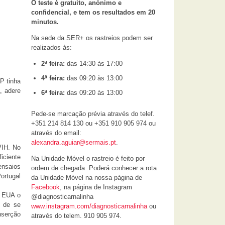
O teste é gratuito, anónimo e
confidencial, e tem os resultados em 20
minutos.
Na sede da SER+ os rastreios podem ser
realizados às:
2ª feira:
das 14:30 às 17:00
4ª feira:
das 09:20 às 13:00
P tinha
, adere
6ª feira:
das 09:20 às 13:00
Pede-se marcação prévia através do telef.
+351 214 814 130 ou +351 910 905 974 ou
através do email:
alexandra.aguiar@sermais.pt
.
VIH. No
iciente
Na Unidade Móvel o rastreio é feito por
ensaios
ordem de chegada. Poderá conhecer a rota
ortugal
da Unidade Móvel na nossa página de
Facebook
, na página de Instagram
s EUA o
@diagnosticarnalinha
o de se
www.instagram.com/diagnosticarnalinha
ou
nserção
através do telem. 910 905 974.