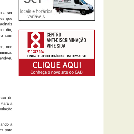
o a ser
zes que
aginais
or dia,
ora sem
on, and
mininas
nvolveu
isco de
 Para a
pulação
uando a
os para