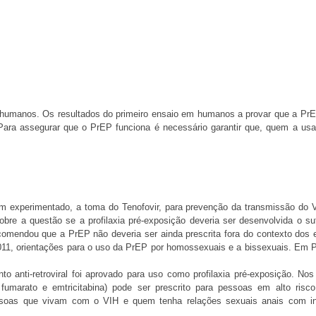
humanos. Os resultados do primeiro ensaio em humanos a provar que a PrE
. Para assegurar que o PrEP funciona é necessário garantir que, quem a usa
m experimentado, a toma do Tenofovir, para prevenção da transmissão do 
obre a questão se a profilaxia pré-exposição deveria ser desenvolvida o suf
ecomendou que a PrEP não deveria ser ainda prescrita fora do contexto dos 
11, orientações para o uso da PrEP por homossexuais e a bissexuais. Em P
 anti-retroviral foi aprovado para uso como profilaxia pré-exposição. No
 fumarato e emtricitabina) pode ser prescrito para pessoas em alto risc
essoas que vivam com o VIH e quem tenha relações sexuais anais com i