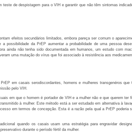
 um teste de despistagem para o VIH e garantir que não têm sintomas indicad
ntam efeitos secundários limitados, embora pareça ser comum o aparecim
 a possibilidade da PrEP aumentar a probabilidade de uma pessoa dese
Embora ainda não tenha sido documentada em humanos, um estudo com ma
veram uma mutação do vírus que foi associado à resistência aos medicamen
a PrEP em casais serodiscordantes, homens e mulheres transgenéros que
missão pelo VIH.
xuais em que o homem é portador de VIH e a mulher não e que querem ter fi
transmitido à mulher. Este método está a ser estudado em alternativa à lav
ucesso em termos de concepção. Esta é a razão pela qual a PrEP poderia 
dicional quando os casais usam uma estratégia para engravidar design
preservativo durante o período fértil da mulher.