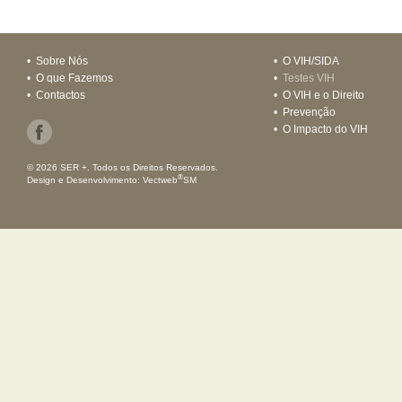
•
Sobre Nós
•
O VIH/SIDA
•
O que Fazemos
•
Testes VIH
•
Contactos
•
O VIH e o Direito
•
Prevenção
•
O Impacto do VIH
© 2026 SER +. Todos os Direitos Reservados.
®
Design e Desenvolvimento:
Vectweb
SM